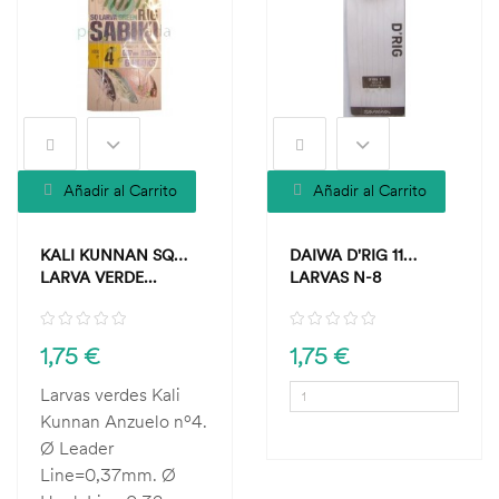
Añadir al Carrito
Añadir al Carrito
KALI KUNNAN SQ
DAIWA D'RIG 11
LARVA VERDE...
LARVAS N-8
1,75 €
1,75 €
Larvas verdes Kali
Kunnan Anzuelo nº4.
Ø Leader
Line=0,37mm. Ø