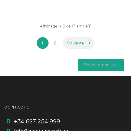
Affichage 1-15 de 17 article(s)
1
2
Siguiente
Volver arriba

CONTACTO
+34 627 254 999