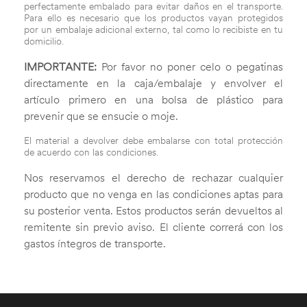
perfectamente embalado para evitar daños en el transporte.
Para ello es necesario que los productos vayan protegidos
por un embalaje adicional externo, tal como lo recibiste en tu
domicilio.
IMPORTANTE:
Por favor no poner celo o pegatinas
directamente en la caja/embalaje y envolver el
artículo primero en una bolsa de plástico para
prevenir que se ensucie o moje.
El material a devolver debe embalarse con total protección
de acuerdo con las condiciones.
Nos reservamos el derecho de rechazar cualquier
producto que no venga en las condiciones aptas para
su posterior venta. Estos productos serán devueltos al
remitente sin previo aviso. El cliente correrá con los
gastos íntegros de transporte.