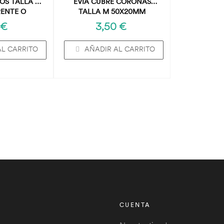
OS TALLA M
EVIA CUBRE CORONAS
ENTE O
TALLA M 50X20MM
ES.
io
Precio
 €
3,50 €
AL CARRITO
AÑADIR AL CARRITO
CUENTA