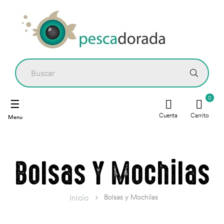
0
Navegación
☰
de
Cuenta
Carrito
palanca
Bolsas Y Mochilas
Bolsas y Mochilas
Inicio