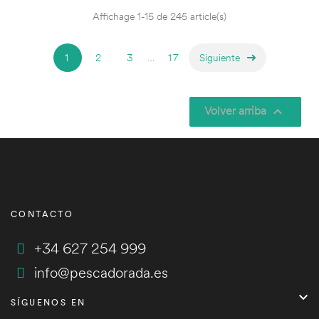
Affichage 1-15 de 245 article(s)
1
2
3
…
17
Siguiente
Volver arriba

CONTACTO
+34 627 254 999
info@pescadorada.es

SÍGUENOS EN