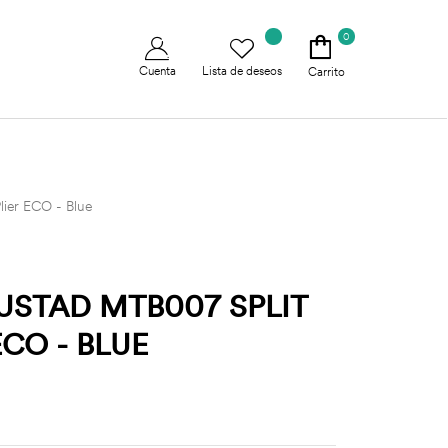
0
Cuenta
Lista de deseos
Carrito
lier ECO - Blue
USTAD MTB007 SPLIT
ECO - BLUE