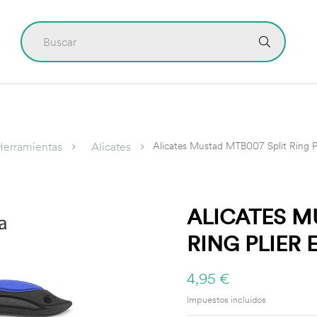
CONTÁCTO
Alicates Mustad MTB007 Split Ring P
Herramientas
Alicates
ALICATES M
RING PLIER 
4,95 €
Impuestos incluidos