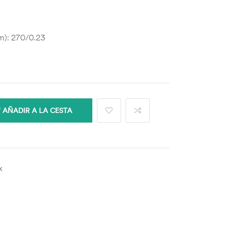
m): 270/0.23
AÑADIR A LA CESTA
k