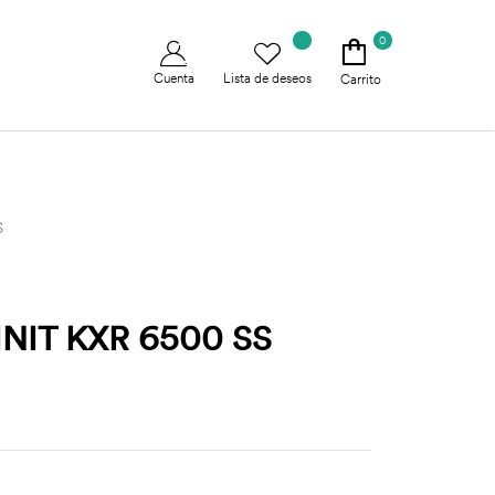
0
Cuenta
Lista de deseos
Carrito
S
NIT KXR 6500 SS