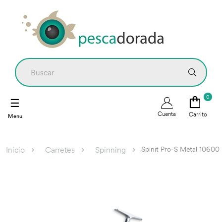
0
Navegación
☰
de
Cuenta
Carrito
palanca
Spinit Pro-S Metal 10600
Inicio
Carretes
Spinning