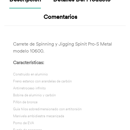
Comentarios
Carrete de Spinning y Jigging Spinit Pro-S Metal
modelo 10600.
Características:
Construido en aluminio
Freno estanco con arandelas de carbón
Antirretroceso infinito
Bobina de aluminio y carbón
Piñón de bronce
Guía hilos sobredimensionado con antitorsión
Manivela ambidiestra mecanizada
Pomo de EVA
Funda de neopreno