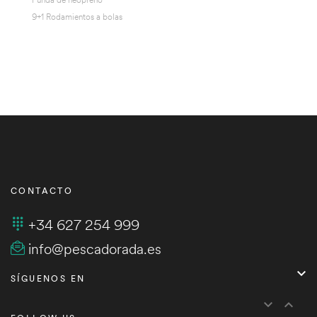
9+1 Rodamientos a bolas
CONTACTO
+34 627 254 999
info@pescadorada.es

SÍGUENOS EN

