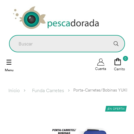
0
Navegación
☰
de
Cuenta
Carrito
palanca
Porta-Carretes/Bobinas YUKI
Inicio
Funda Carretes
¡EN OFERTA!