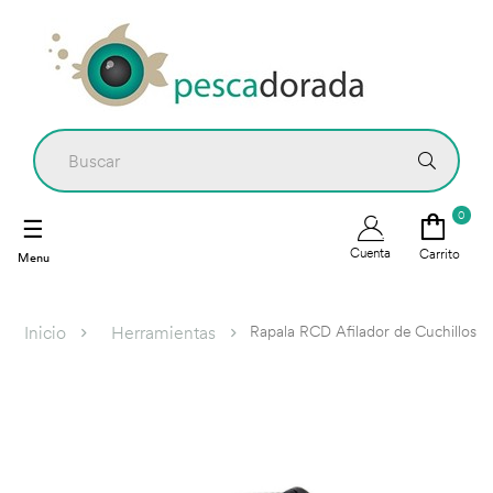
0
Navegación
☰
de
Cuenta
Carrito
palanca
Rapala RCD Afilador de Cuchillos
Inicio
Herramientas