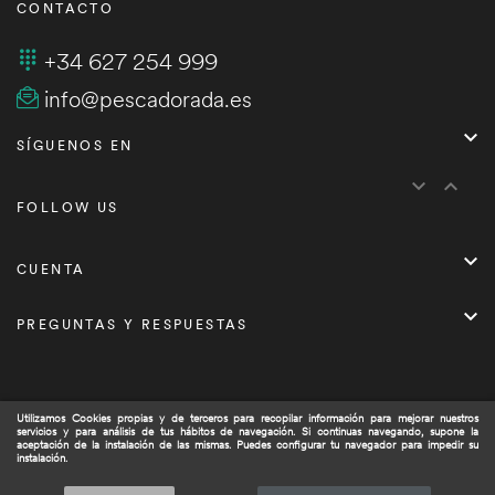
CONTACTO
+34 627 254 999
info@pescadorada.es

SÍGUENOS EN


FOLLOW US

CUENTA

PREGUNTAS Y RESPUESTAS
Utilizamos Cookies propias y de terceros para recopilar información para mejorar nuestros
servicios y para análisis de tus hábitos de navegación. Si continuas navegando, supone la
Copyright © 2021
Pescadorada.es/
. Todos los derechos
aceptación de la instalación de las mismas. Puedes configurar tu navegador para impedir su
instalación.
reservados.