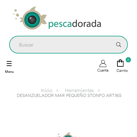
0
Navegación
☰
de
Cuenta
Carrito
palanca
Inicio
Herramientas
DESANZUELADOR MAR PEQUEÑO STONFO ART.16S