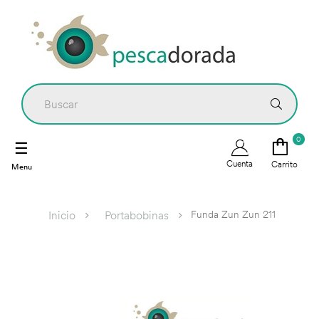
0
Navegación
☰
de
Cuenta
Carrito
palanca
Funda Zun Zun 211
Inicio
Portabobinas