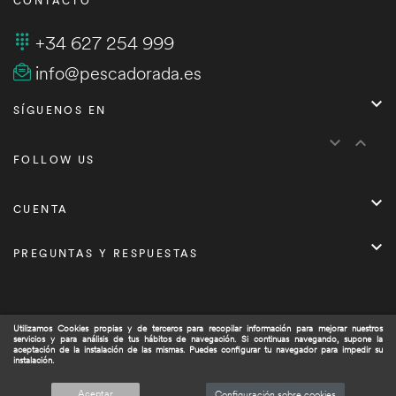
CONTACTO
+34 627 254 999
info@pescadorada.es

SÍGUENOS EN


FOLLOW US

CUENTA

PREGUNTAS Y RESPUESTAS
Utilizamos Cookies propias y de terceros para recopilar información para mejorar nuestros
servicios y para análisis de tus hábitos de navegación. Si continuas navegando, supone la
Copyright © 2021
Pescadorada.es/
. Todos los derechos
aceptación de la instalación de las mismas. Puedes configurar tu navegador para impedir su
instalación.
reservados.
0
Aceptar
Configuración sobre cookies