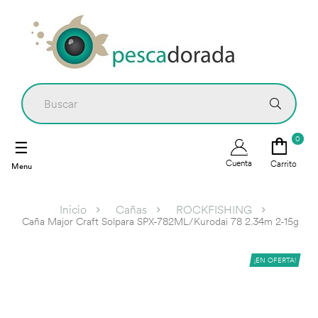
0
Navegación
☰
de
Cuenta
Carrito
palanca
Inicio
Cañas
ROCKFISHING
Caña Major Craft Solpara SPX-782ML/Kurodai 78 2.34m 2-15g
¡EN OFERTA!