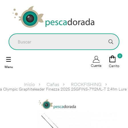
0
Navegación
☰
de
Cuenta
Carrito
palanca
Inicio
Cañas
ROCKFISHING
a Olympic Graphiteleader Finezza 2025 25GFINS-7112ML-T 2.41m Lure 