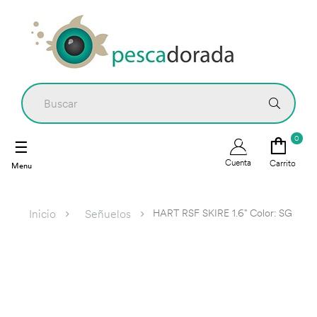
0
Navegación
☰
de
Cuenta
Carrito
palanca
HART RSF SKIRE 1.6" Color: SG
Inicio
Señuelos