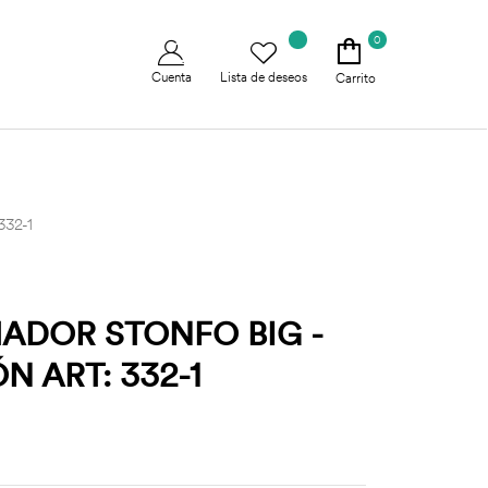
0
Cuenta
Lista de deseos
Carrito
332-1
ADOR STONFO BIG -
N ART: 332-1