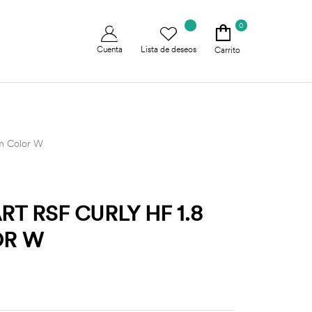
0
Cuenta
Lista de deseos
Carrito
m Color W
T RSF CURLY HF 1.8
OR W