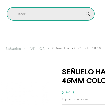
CONTÁCTO
Señuelo Hart RSF Curly HF 1.8 46m
Señuelos
VINILOS
SEÑUELO HAR
46MM COL
2,95 €
Impuestos incluidos