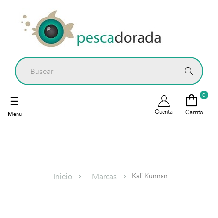
0
Navegación
☰
de
Cuenta
Carrito
palanca
Kali Kunnan
Inicio
Marcas