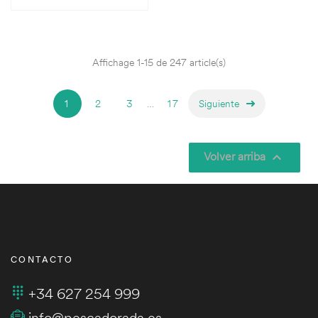
Affichage 1-15 de 247 article(s)
1
2
3
…
17
Siguiente
Volver arriba

CONTACTO
+34 627 254 999
info@pescadorada.es