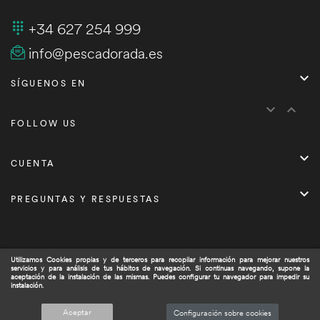
+34 627 254 999
info@pescadorada.es

SÍGUENOS EN


FOLLOW US

CUENTA

PREGUNTAS Y RESPUESTAS
Utilizamos Cookies propias y de terceros para recopilar información para mejorar nuestros
servicios y para análisis de tus hábitos de navegación. Si continuas navegando, supone la
Copyright © 2021
Pescadorada.es/
. Todos los derechos
aceptación de la instalación de las mismas. Puedes configurar tu navegador para impedir su
instalación.
reservados.
0
Aceptar
Configuración sobre cookies