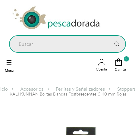
0
Navegación
☰
de
Cuenta
Carrito
palanca
nicio
Accesorios
Perlitas y Señalizadores
Stopper
KALI KUNNAN Bolitas Blandas Fosforescentes 6x10 mm Rojas